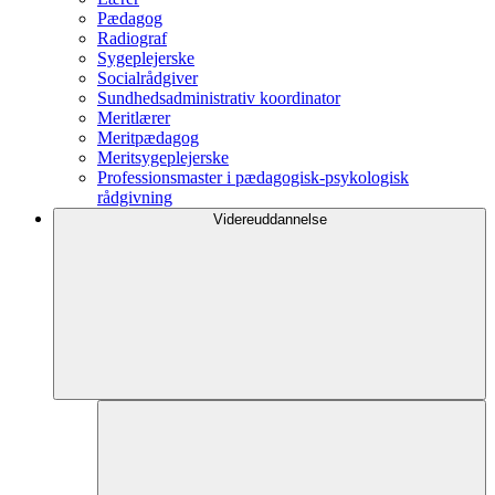
Pædagog
Radiograf
Sygeplejerske
Socialrådgiver
Sundhedsadministrativ koordinator
Meritlærer
Meritpædagog
Meritsygeplejerske
Professionsmaster i pædagogisk-psykologisk
rådgivning
Videreuddannelse