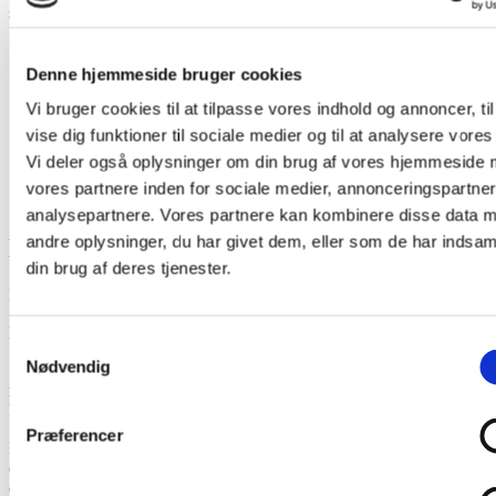
skal betales tilbage, når du er færdig med uddannelsen.
Denne hjemmeside bruger cookies
Vi bruger cookies til at tilpasse vores indhold og annoncer, til
vise dig funktioner til sociale medier og til at analysere vores 
Vi deler også oplysninger om din brug af vores hjemmeside
vores partnere inden for sociale medier, annonceringspartne
analysepartnere. Vores partnere kan kombinere disse data 
andre oplysninger, du har givet dem, eller som de har indsaml
Hvornår kan jeg søge?
din brug af deres tjenester.
Du kan først søge SU til dit studie fra begyndelsen af august/januar.
Du søger om SU elektronisk på
minsu.dk
med dit NemID.
Samtykkevalg
Nødvendig
Såvel SU-stipendier som SU-lån bliver udbetalt forud i månedlige
rater den sidste bankdag i måneden. SU-støtteåret følger
kalenderåret.
Præferencer
Du har mulighed for at få særlig støtte i forskellige situationer, mens
du er under uddannelse. Du kan for eksempel få særlig støtte, hvis
du er forælder, eller hvis du har en varig psykisk eller fysisk