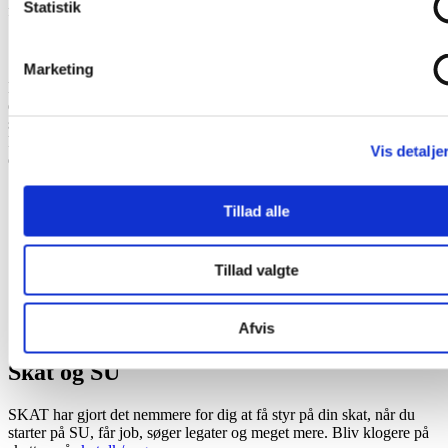
Statistik
funktionsnedsættelse. Se mere på
su.dk
.
SU-vejledere
Marketing
Hvis du ikke kan finde svar på dit spørgsmål på
su.dk
, kan du sende
en mail til SU-vejlederen på dit uddannelsessted. Husk at bruge din
studiemail, hvis du er studerende på Absalon. Ansøgninger og bilag
kan afleveres i Frontdesk på dit uddannelsessted, eller du kan sende
Vis detalje
dem til SU-kontoret på dit uddannelsessted.
Tillad alle
Tillad valgte
Afvis
Skat og SU
SKAT har gjort det nemmere for dig at få styr på din skat, når du
starter på SU, får job, søger legater og meget mere. Bliv klogere på