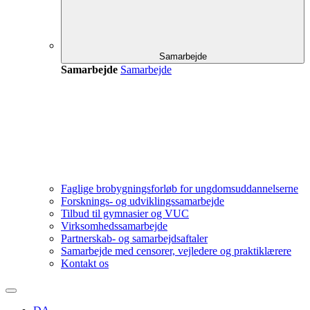
Samarbejde
Samarbejde
Samarbejde
Faglige brobygningsforløb for ungdomsuddannelserne
Forsknings- og udviklingssamarbejde
Tilbud til gymnasier og VUC
Virksomhedssamarbejde
Partnerskab- og samarbejdsaftaler
Samarbejde med censorer, vejledere og praktiklærere
Kontakt os