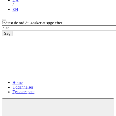
DA
/
EN
Indtast de ord du ønsker at søge efter.
Brødkrumme
Home
Uddannelser
Fysioterapeut