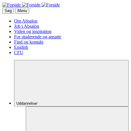
Gå
til
Søg
Menu
hovedindhold
Om Absalon
Job i Absalon
Viden og inspiration
For studerende og ansatte
Find og kontakt
English
CFU
Uddannelser