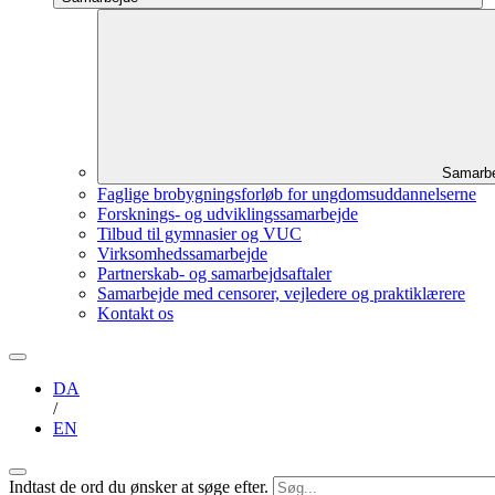
Samarb
Faglige brobygningsforløb for ungdomsuddannelserne
Forsknings- og udviklingssamarbejde
Tilbud til gymnasier og VUC
Virksomhedssamarbejde
Partnerskab- og samarbejdsaftaler
Samarbejde med censorer, vejledere og praktiklærere
Kontakt os
DA
/
EN
Indtast de ord du ønsker at søge efter.