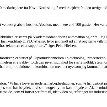
0 medarbejdere fra Novo Nordisk og 7 medarbejdere fra den øvrige industr
 et velbesøgt åbent hus hos Absalon, med mere end 100 gæster. Her var 
brikker, er startet på Akademiuddannelsen i automation og drift. ”Jeg ha
a. fået kendskab til PLC-styring, hvor jeg fandt ud af, at jeg gerne vi
os teknikere eller supportere,” siger Pelle Nielsen.
abrikker, er startet på Diplomuddannelsen i bioteknologi, procestekno
nnelsen er attraktiv, fordi den giver mulighed for større indblik i teori
 har om produktionen, i kombination med det nye som jeg kommer til at 
bsalon. ”Vi har i forvejen gode samarbejdsrelationer, som vi har trukket
er, som har betydet, at vi som noget nyt nu kan udbyde en Akademiuddan
arbejde, som vi fortsat ser frem til, idet viden og erfaringer fra indust