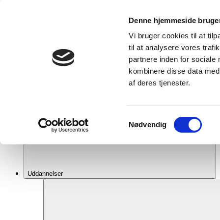
Gå
til
Søg
Menu
Denne hjemmeside bruger
hovedindhold
Om Absalon
Vi bruger cookies til at til
Job i Absalon
til at analysere vores tra
Viden og inspiration
partnere inden for sociale
For studerende og ansatte
Find og kontakt
kombinere disse data med a
English
af deres tjenester.
CFU
Samtykkevalg
Nødvendig
Uddannelser