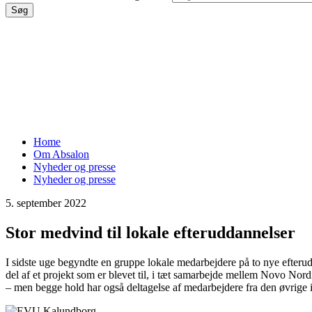
Brødkrumme
Home
Om Absalon
Nyheder og presse
Nyheder og presse
5. september 2022
Stor medvind til lokale efteruddannelser
I sidste uge begyndte en gruppe lokale medarbejdere på to nye efter
del af et projekt som er blevet til, i tæt samarbejde mellem Novo N
– men begge hold har også deltagelse af medarbejdere fra den øvrige i