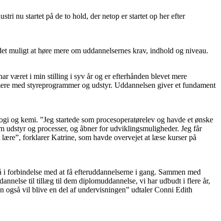
i nu startet på de to hold, der netop er startet op her efter
det muligt at høre mere om uddannelsernes krav, indhold og niveau.
r været i min stilling i syv år og er efterhånden blevet mere
lle mere med styreprogrammer og udstyr. Uddannelsen giver et fundament
logi og kemi. ”Jeg startede som procesoperatørelev og havde et ønske
 om udstyr og processer, og åbner for udviklingsmuligheder. Jeg får
lære”, forklarer Katrine, som havde overvejet at læse kurser på
 på i forbindelse med at få efteruddannelserne i gang. Sammen med
nelse til tillæg til dem diplomuddannelse, vi har udbudt i flere år,
rien også vil blive en del af undervisningen” udtaler Conni Edith