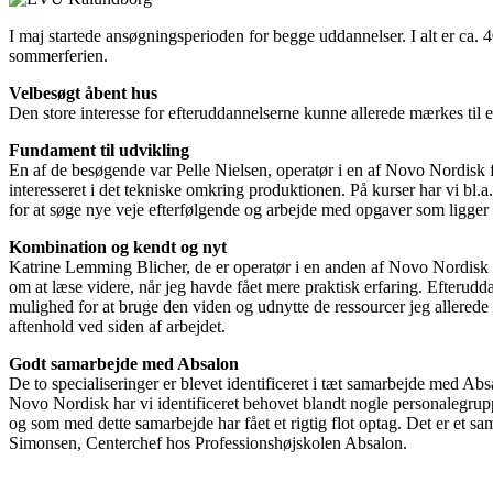
I maj startede ansøgningsperioden for begge uddannelser. I alt er ca. 4
sommerferien.
Velbesøgt åbent hus
Den store interesse for efteruddannelserne kunne allerede mærkes til
Fundament til udvikling
En af de besøgende var Pelle Nielsen, operatør i en af Novo Nordisk fa
interesseret i det tekniske omkring produktionen. På kurser har vi bl.
for at søge nye veje efterfølgende og arbejde med opgaver som ligger h
Kombination og kendt og nyt
Katrine Lemming Blicher, de er operatør i en anden af Novo Nordisk f
om at læse videre, når jeg havde fået mere praktisk erfaring. Efterudda
mulighed for at bruge den viden og udnytte de ressourcer jeg allerede
aftenhold ved siden af arbejdet.
Godt samarbejde med Absalon
De to specialiseringer er blevet identificeret i tæt samarbejde med A
Novo Nordisk har vi identificeret behovet blandt nogle personalegrupp
og som med dette samarbejde har fået et rigtig flot optag. Det er et sam
Simonsen, Centerchef hos Professionshøjskolen Absalon.