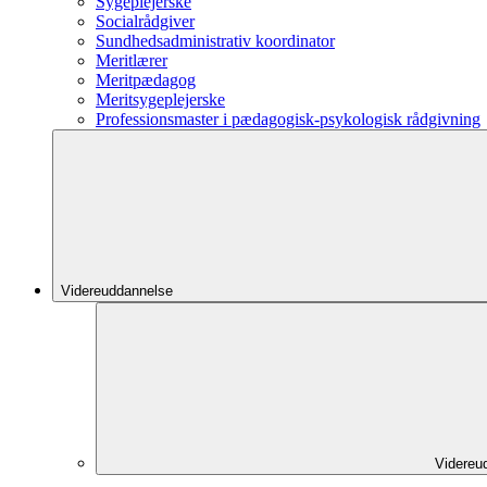
Sygeplejerske
Socialrådgiver
Sundhedsadministrativ koordinator
Meritlærer
Meritpædagog
Meritsygeplejerske
Professionsmaster i pædagogisk-psykologisk rådgivning
Videreuddannelse
Videreu